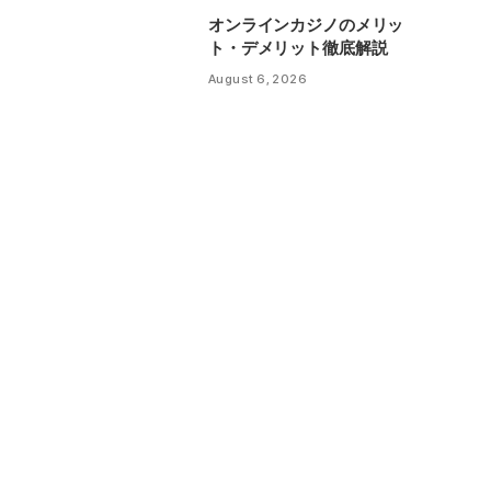
オンラインカジノのメリッ
ト・デメリット徹底解説
August 6, 2026