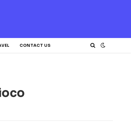
AVEL
CONTACT US
gioco