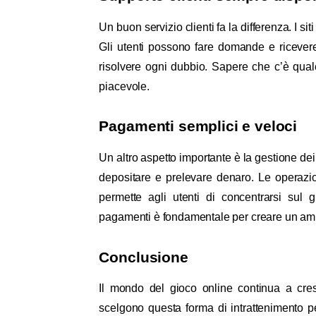
Un buon servizio clienti fa la differenza. I si
Gli utenti possono fare domande e ricevere
risolvere ogni dubbio. Sapere che c’è qual
piacevole.
Pagamenti semplici e veloci
Un altro aspetto importante è la gestione dei p
depositare e prelevare denaro. Le operazi
permette agli utenti di concentrarsi sul 
pagamenti è fondamentale per creare un ambi
Conclusione
Il mondo del gioco online continua a cre
scelgono questa forma di intrattenimento p