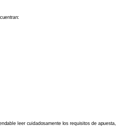
cuentran:
endable leer cuidadosamente los requisitos de apuesta,