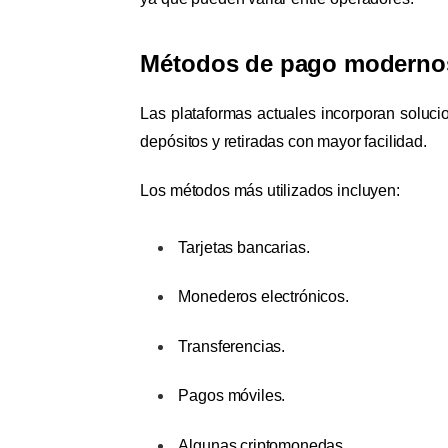
Métodos de pago moderno
Las plataformas actuales incorporan solucio
depósitos y retiradas con mayor facilidad.
Los métodos más utilizados incluyen:
Tarjetas bancarias.
Monederos electrónicos.
Transferencias.
Pagos móviles.
Algunas criptomonedas.