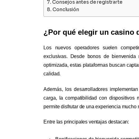
Consejos antes de registrarte
Conclusión
¿Por qué elegir un casino 
Los nuevos operadores suelen competir
exclusivas. Desde bonos de bienvenida 
optimizada, estas plataformas buscan capta
calidad.
Además, los desarrolladores implementan
carga, la compatibilidad con dispositivos 
permite disfrutar de una experiencia mucho 
Entre las principales ventajas destacan: