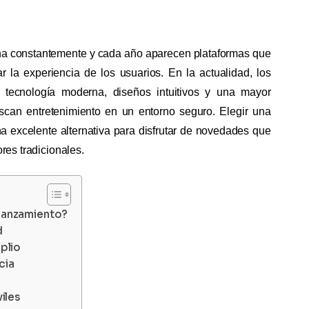
ona constantemente y cada año aparecen plataformas que
 la experiencia de los usuarios. En la actualidad, los
 tecnología moderna, diseños intuitivos y una mayor
can entretenimiento en un entorno seguro. Elegir una
a excelente alternativa para disfrutar de novedades que
res tradicionales.
 lanzamiento?
d
plio
cia
iles