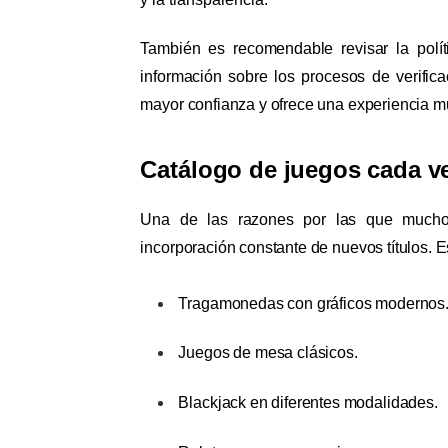
También es recomendable revisar la polít
información sobre los procesos de verific
mayor confianza y ofrece una experiencia 
Catálogo de juegos cada v
Una de las razones por las que muchos 
incorporación constante de nuevos títulos. E
Tragamonedas con gráficos modernos
Juegos de mesa clásicos.
Blackjack en diferentes modalidades.