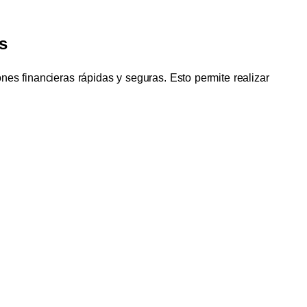
s
nes financieras rápidas y seguras. Esto permite realizar