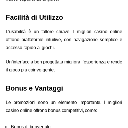
Facilità di Utilizzo
L’usabilità è un fattore chiave. I migliori casino online
offrono piattaforme intuitive, con navigazione semplice e
accesso rapido ai giochi.
Un’interfaccia ben progettata migliora l’esperienza e rende
il gioco più coinvolgente.
Bonus e Vantaggi
Le promozioni sono un elemento importante. I migliori
casino online offrono bonus competitivi, come:
Bonus di benvenuto